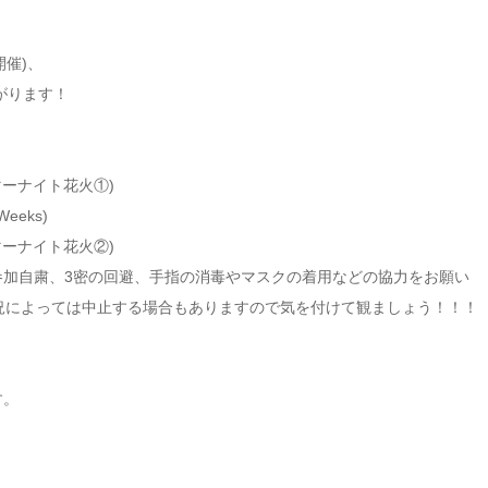
催)、
がります！
(サマーナイト花火①)
eeks)
(サマーナイト花火②)
参加自粛、3密の回避、手指の消毒やマスクの着用などの協力をお願い
況によっては中止する場合もありますので気を付けて観ましょう！！！
す。