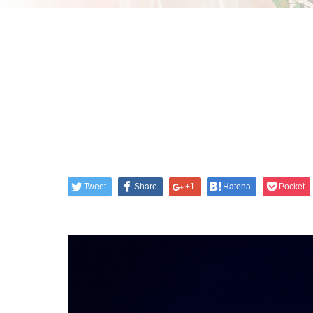
Tweet
Share
+1
Hatena
Pocket