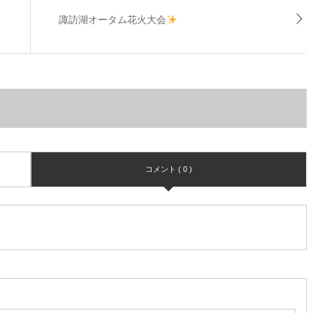
諏訪湖オータム花火大会
コメント ( 0 )