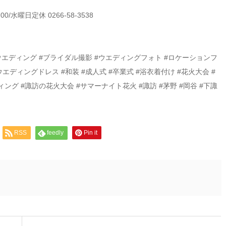
/水曜日定休 0266-58-3538
ウエディング #ブライダル撮影 #ウエディングフォト #ロケーションフ
エディングドレス #和装 #成人式 #卒業式 #浴衣着付け #花火大会 #
グ #諏訪の花火大会 #サマーナイト花火 #諏訪 #茅野 #岡谷 #下諏
RSS
feedly
Pin it