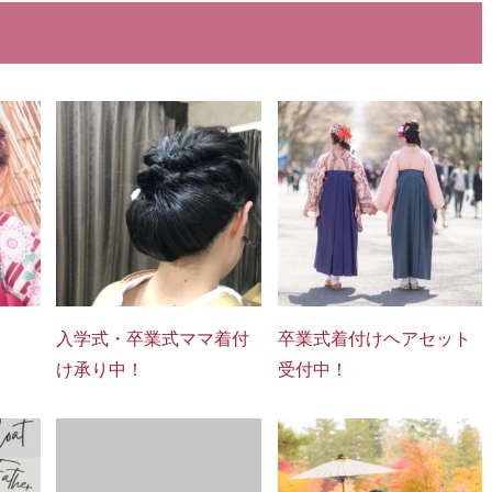
入学式・卒業式ママ着付
卒業式着付けヘアセット
け承り中！
受付中！