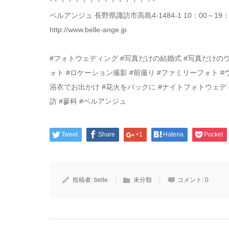
*・・・・・・・・・・・・・・*
ベルアンジュ 長野県諏訪市高島4-1484-1 10：00～19：00
http://www.belle-ange.jp
#フォトウェディング #写真だけの結婚式 #写真だけの
ォト #ロケーション撮影 #前撮り #ファミリーフォト #ウ
浴衣でお出かけ #花火をバックに #ナイトフォトウェディン
訪 #蓼科 #ベルアンジュ
Tweet
Share
+1
Hatena
Pocket
投稿者:
belle
未分類
コメント:
0